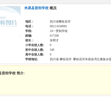
米易县昔街学校
概况
地区：
四川省攀枝花市
电话：
0812-8168981
学段:
24一贯制学校
邮编:
617208
校长：
张帮才
小学在校人数:
0
初中在校人数:
349
高中在校人数:
0
学校地址:
四川省-攀枝花市 攀枝花市米易县湾丘彝族乡
县昔街学校 简介: