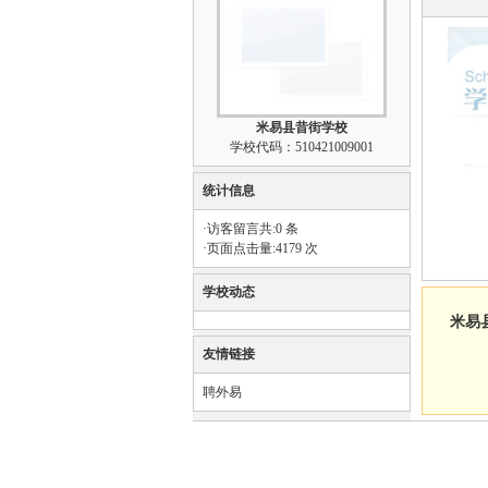
米易县昔街学校
学校代码：510421009001
统计信息
·访客留言共:0 条
·页面点击量:4179 次
学校动态
米易
友情链接
聘外易