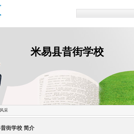
米易县昔街学校
风采
昔街学校 简介