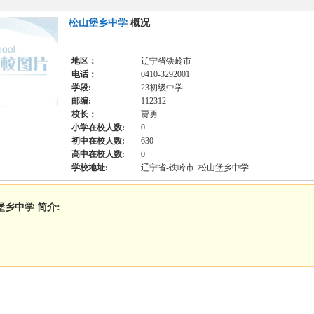
松山堡乡中学
概况
地区：
辽宁省铁岭市
电话：
0410-3292001
学段:
23初级中学
邮编:
112312
校长：
贾勇
小学在校人数:
0
初中在校人数:
630
高中在校人数:
0
学校地址:
辽宁省-铁岭市 松山堡乡中学
堡乡中学 简介: