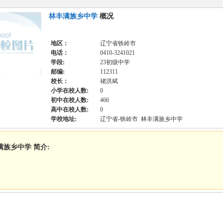
林丰满族乡中学
概况
地区：
辽宁省铁岭市
电话：
0410-3241021
学段:
23初级中学
邮编:
112311
校长：
禇洪斌
小学在校人数:
0
初中在校人数:
466
高中在校人数:
0
学校地址:
辽宁省-铁岭市 林丰满族乡中学
满族乡中学 简介: