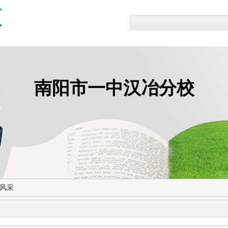
南阳市一中汉冶分校
风采