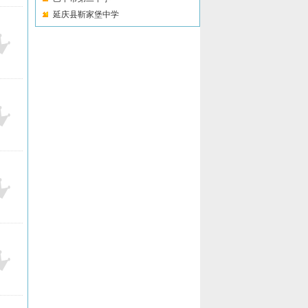
延庆县靳家堡中学