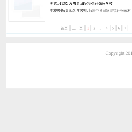
浏览:5113次 发布者:田家寨镇什张家学校
学校校长:
黄永彦
学校地址:
湟中县田家寨镇什张家村
首页
上一页
1
2
3
4
5
6
7
Copyright 2