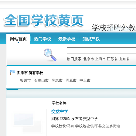
学校招聘外教
网站首页
热门学校
最新学校
知识产权
热门搜索:
北京市
上海市
江苏省
山东省
固原市 所有学校
银川市
石嘴山市
吴忠市
固原市
中卫市
学校名称
交岔中学
浏览:4226次 发布者:交岔中学
学校校长:
马剑
学校地址:
彭阳县交岔乡街道