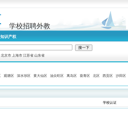
学校招聘外教
知识产权
:
北京市
上海市
江苏省
山东省
区
观塘区
深水埗区
黄大仙区
油尖旺区
离岛区
葵青区
北区
西贡区
沙田区
学校认证