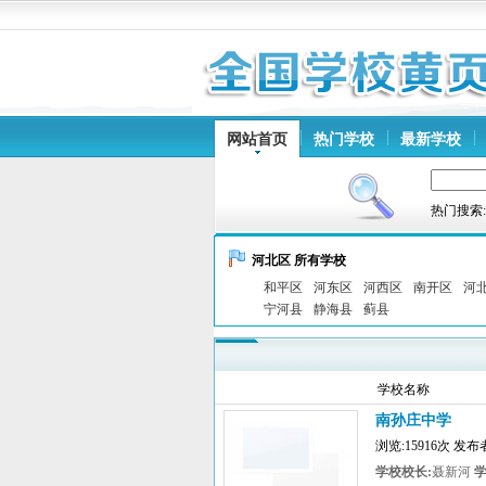
网站首页
热门学校
最新学校
热门搜索
河北区 所有学校
和平区
河东区
河西区
南开区
河
宁河县
静海县
蓟县
学校名称
南孙庄中学
浏览:15916次 发
学校校长:
聂新河
学