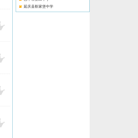
延庆县靳家堡中学