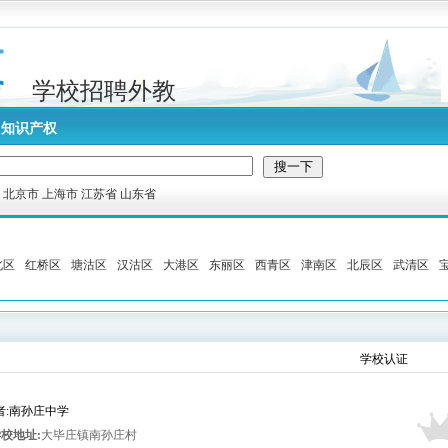
学校招聘外教
知识产权
:
北京市
上海市
江苏省
山东省
北区
红桥区
塘沽区
汉沽区
大港区
东丽区
西青区
津南区
北辰区
武清区
学校认证
布者:南孙庄中学
校地址:
大毕庄镇南孙庄村