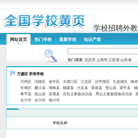
学校招聘外教
网站首页
热门学校
最新学校
知识产权
热门搜索:
北京市
上海市
江苏省
山东省
万盛区 所有学校
万州区
涪陵区
渝中区
大渡口区
江北区
沙坪坝区
九龙坡区
南岸
长寿区
綦江县
潼南县
铜梁县
大足县
荣昌县
璧山县
梁平县
城
奉节县
巫山县
巫溪县
石柱土家族自治县
秀山土家族苗族自治县
合川市
永川市
南川市
学校名称