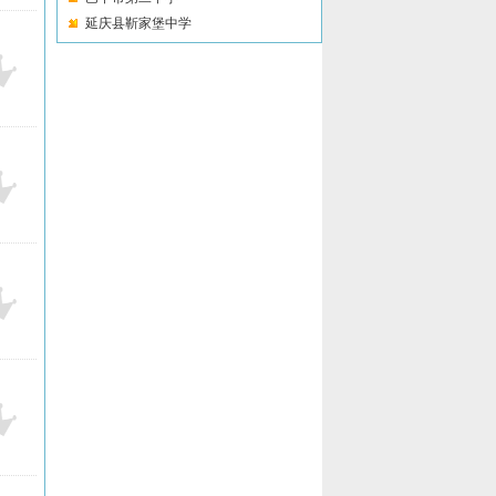
延庆县靳家堡中学