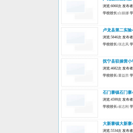
浏览:6060次 发
学校校长:
白丽娜
学
卢龙县第二实验
浏览:5846次 发
学校校长:
张志凤
学
抚宁县驻操营小
浏览:4682次 发
学校校长:
董益胜
学
石门寨镇石门寨
浏览:4599次 发
学校校长:
崔志刚
学
大新寨镇大新寨
浏览:5534次 发