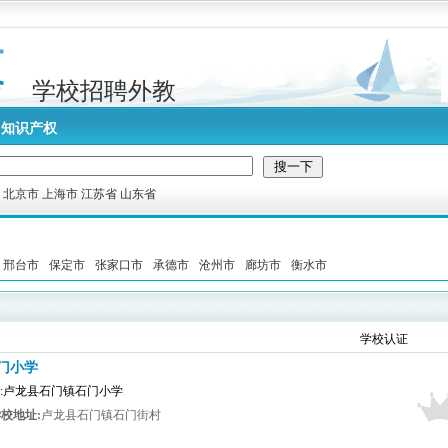
学校招聘外教
知识产权
:
北京市
上海市
江苏省
山东省
邢台市
保定市
张家口市
承德市
沧州市
廊坊市
衡水市
学校认证
门小学
布者:卢龙县石门镇石门小学
校地址:
卢龙县石门镇石门街村