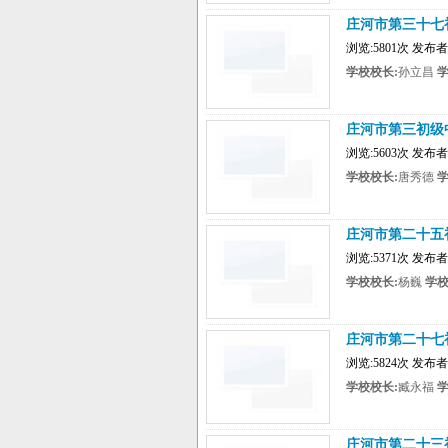
庄河市第三十七
浏览:5801次 发
学校校长:
孙立昌
学
庄河市第三初级
浏览:5603次 发
学校校长:
唐秀德
学
庄河市第二十五
浏览:5371次 发
学校校长:
杨巍
学校
庄河市第二十七
浏览:5824次 发
学校校长:
臧永福
学
庄河市第二十三