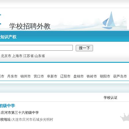
学校招聘外教
知识产权
:
北京市
上海市
江苏省
山东省
溪市
丹东市
锦州市
营口市
阜新市
辽阳市
盘锦市
铁岭市
朝阳市
葫芦岛市
学校认证
初级中学
布者:庄河市第三十六初级中学
校地址:
大连市庄河市石城乡光明村