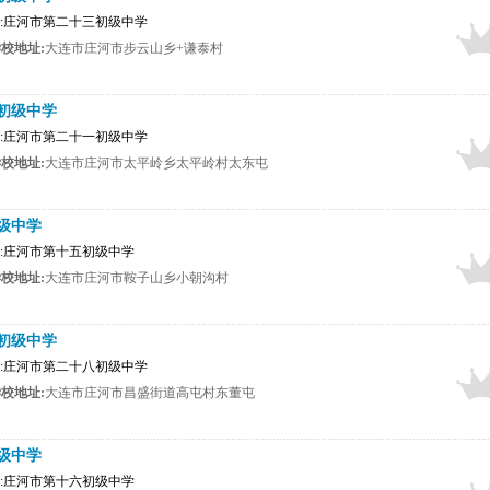
布者:庄河市第二十三初级中学
校地址:
大连市庄河市步云山乡+谦泰村
初级中学
布者:庄河市第二十一初级中学
校地址:
大连市庄河市太平岭乡太平岭村太东屯
级中学
布者:庄河市第十五初级中学
校地址:
大连市庄河市鞍子山乡小朝沟村
初级中学
布者:庄河市第二十八初级中学
校地址:
大连市庄河市昌盛街道高屯村东董屯
级中学
布者:庄河市第十六初级中学