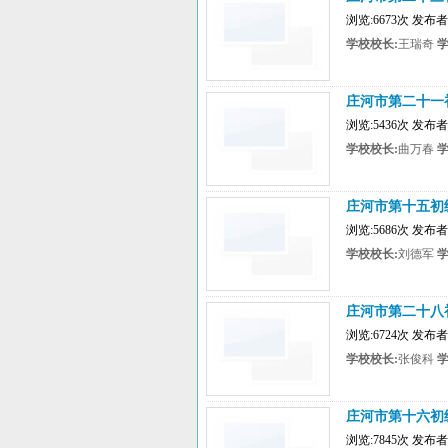
浏览:6673次 发
学校校长:
王瑞奇
学
庄河市第二十一
浏览:5436次 发
学校校长:
曲万春
学
庄河市第十五初
浏览:5686次 发
学校校长:
刘德军
学
庄河市第二十八
浏览:6724次 发
学校校长:
张俊科
学
庄河市第十六初
浏览:7845次 发