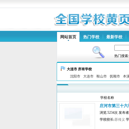
网站首页
热门学校
最新学校
热门搜索
大连市 所有学校
沈阳市
大连市
鞍山市
抚顺市
本
学校名称
庄河市第三十六
浏览:5234次 发
学校校长:
苏传义
学