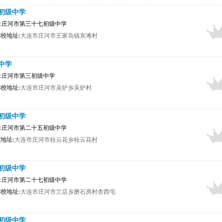
初级中学
布者:庄河市第三十七初级中学
校地址:
大连市庄河市王家岛镇东滩村
中学
布者:庄河市第三初级中学
校地址:
大连市庄河市吴炉乡吴炉村
初级中学
布者:庄河市第二十五初级中学
地址:
大连市庄河市桂云花乡桂云花村
初级中学
布者:庄河市第二十七初级中学
校地址:
大连市庄河市兰店乡磨石房村杏西屯
初级中学