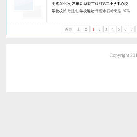
浏览:5926次 发布者:华蓥市双河第二小学中心校
学校校长:
欧建忠
学校地址:
华蓥市石岭岗路197号
首页
上一页
1
2
3
4
5
6
7
Copyright 2