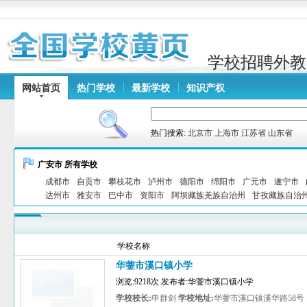
学校招聘外教
网站首页
热门学校
最新学校
知识产权
热门搜索:
北京市
上海市
江苏省
山东省
广安市 所有学校
成都市
自贡市
攀枝花市
泸州市
德阳市
绵阳市
广元市
遂宁市
达州市
雅安市
巴中市
资阳市
阿坝藏族羌族自治州
甘孜藏族自治
学校名称
华蓥市溪口镇小学
浏览:9218次 发布者:华蓥市溪口镇小学
学校校长:
申群剑
学校地址:
华蓥市溪口镇溪华路58号