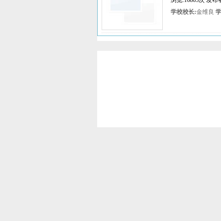
浏览:16803次 
学校校长:
金维良
学