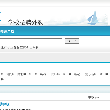
学校招聘外教
知识产权
:
北京市
上海市
江苏省
山东省
安区
普陀区
闸北区
虹口区
杨浦区
闵行区
宝山区
嘉定区
浦东新区
金山区
明县
学校认证
棋学校